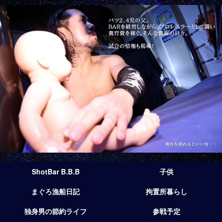
ShotBar B.B.B
子供
まぐろ漁船日記
拘置所暮らし
独身男の節約ライフ
参戦予定