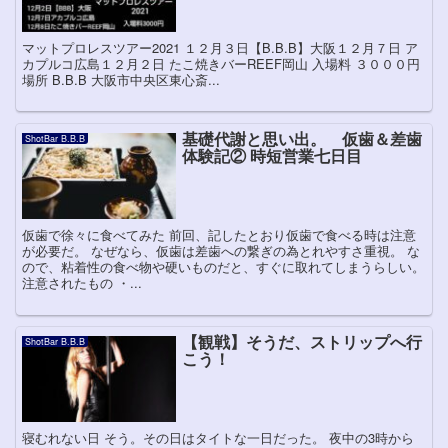
マットプロレスツアー2021 １２月３日【B.B.B】大阪１２月７日 ア
カプルコ広島１２月２日 たこ焼きバーREEF岡山 入場料 ３０００円
場所 B.B.B 大阪市中央区東心斎...
基礎代謝と思い出。 仮歯＆差歯
ShotBar B.B.B
体験記② 時短営業七日目
仮歯で徐々に食べてみた 前回、記したとおり仮歯で食べる時は注意
が必要だ。 なぜなら、仮歯は差歯への繋ぎの為とれやすさ重視。 な
ので、粘着性の食べ物や硬いものだと、すぐに取れてしまうらしい。
注意されたもの ・...
【観戦】そうだ、ストリップへ行
ShotBar B.B.B
こう！
寝むれない日 そう。その日はタイトな一日だった。 夜中の3時から