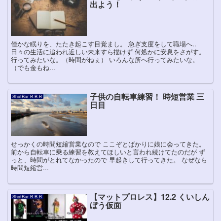
出よう！
僅かな眠りを、たたき起こす目覚まし。 急ぎ支度をして職場へ..
日々の生活に追われ近しい未来すら描けず 何処かに安息をさがす。
行ってみたいな。（時間がねぇ） いろんな所へ行ってみたいな。
（でも金もね...
子供の自転車練習！ 時短営業 三
ShotBar B.B.B
日目
せっかくの時間短縮営業なので ここぞとばかりに娘に会ってきた。
前から自転車に乗る練習を教えてほしいと言われ続けてたのだが ず
っと、時間がとれてなかったので 早起きして行ってきた。 なぜなら
時間短縮営...
【マットプロレス】12.2 くいしん
ShotBar B.B.B
ぼう仮面