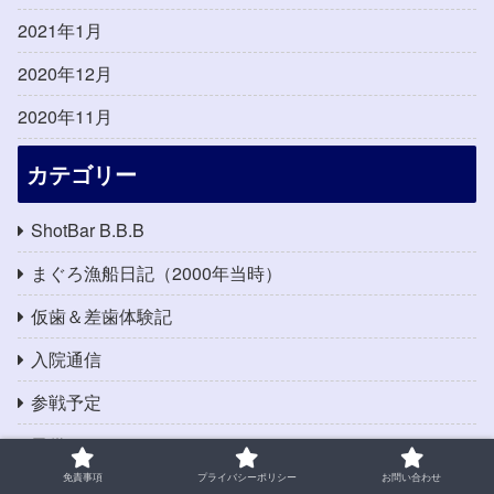
2021年1月
2020年12月
2020年11月
カテゴリー
ShotBar B.B.B
まぐろ漁船日記（2000年当時）
仮歯＆差歯体験記
入院通信
参戦予定
子供
免責事項
プライバシーポリシー
お問い合わせ
拘置所暮らし