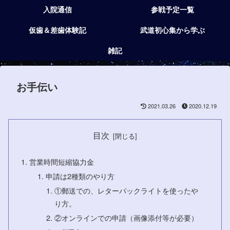
入院通信
参戦予定一覧
仮歯＆差歯体験記
武道初心集から学ぶ
雑記
お手伝い
2021.03.26
2020.12.19
目次
営業時間短縮協力金
申請は2種類のやり方
①郵送での、レターパックライトを使ったや
り方。
②オンラインでの申請（画像添付等が必要）