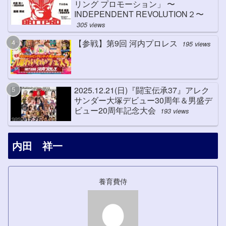
リング プロモーション」 〜
INDEPENDENT REVOLUTION２〜
305 views
【参戦】第9回 河内プロレス
195 views
2025.12.21(日)『闘宝伝承37』アレク
サンダー大塚デビュー30周年＆男盛デ
ビュー20周年記念大会
193 views
内田 祥一
養育費侍