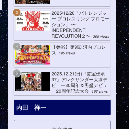
2025/12/28「バトレンジャ
ー プロレスリング プロモー
ション」 〜
INDEPENDENT
REVOLUTION２〜
305 views
【参戦】第9回 河内プロレ
ス
195 views
2025.12.21(日)『闘宝伝承
37』アレクサンダー大塚デ
ビュー30周年＆男盛デビュ
ー20周年記念大会
193 views
内田 祥一