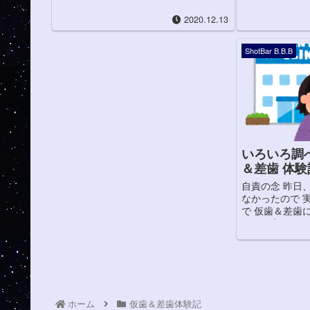
にローリングソバットを喰ら...
ジ肉だ！ アニ
2020.12.13
方はもうできない！
ShotBar B.B.B
いろいろ調
＆差歯 体
自責の念 昨日
なかったので 
で 仮歯＆差歯
そう、実はかな
かし、歯科医の
がどんな物かを綴
ホーム
仮歯＆差歯体験記