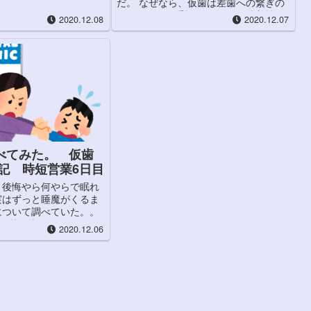
だ。 なぜなら、仮歯は差歯への繋ぎの
メのような、豪快な食べ
為とれやすさ重視。 なので、粘着性の
2020.12.08
2020.12.07
 ...
食べ物や硬いものだと、すぐに取れて
しまうらしい。 注意されたもの ・...
べてみた。 仮歯
験記 時短営業6日目
、後悔やら何やらで眠れ
実はずっと睡魔がくるま
について調べていた。。
り落ち込んでいた。 し
2020.12.06
ページはあれども差歯
っている個人...