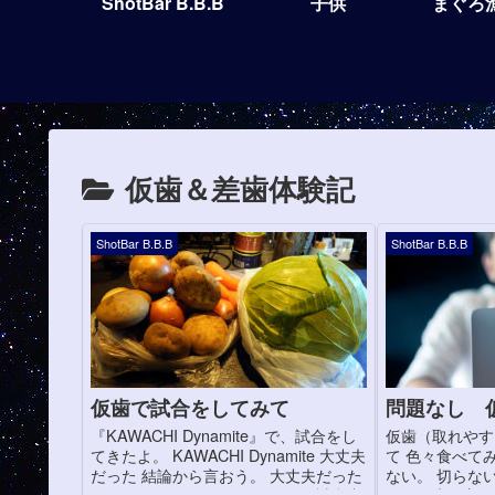
ShotBar B.B.B
子供
まぐろ
仮歯＆差歯体験記
ShotBar B.B.B
ShotBar B.B.B
仮歯で試合をしてみて
問題なし 
『KAWACHI Dynamite』で、試合をし
仮歯（取れやす
てきたよ。 KAWACHI Dynamite 大丈夫
て 色々食べて
だった 結論から言おう。 大丈夫だった
ない。 切らな
のだ。 今日のところは。 でも、試合中
う。（牛の方が