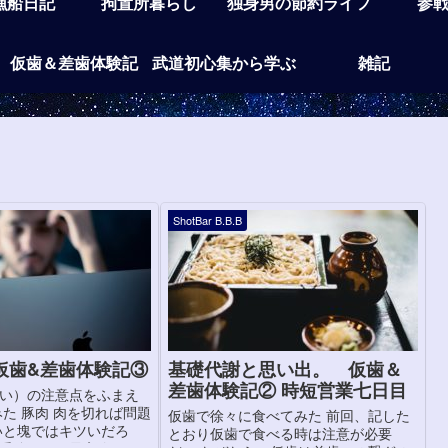
漁船日記
拘置所暮らし
独身男の節約ライフ
参
仮歯＆差歯体験記
武道初心集から学ぶ
雑記
ShotBar B.B.B
仮歯&差歯体験記③
基礎代謝と思い出。 仮歯＆
差歯体験記② 時短営業七日目
い）の注意点をふまえ
みた 豚肉 肉を切れば問題
仮歯で徐々に食べてみた 前回、記した
いと塊ではキツいだろ
とおり仮歯で食べる時は注意が必要
手強そう）最高峰はス