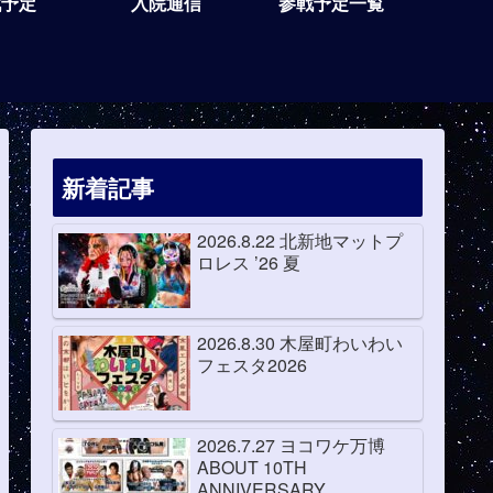
戦予定
入院通信
参戦予定一覧
新着記事
2026.8.22 北新地マットプ
ロレス ’26 夏
2026.8.30 木屋町わいわい
フェスタ2026
2026.7.27 ヨコワケ万博
ABOUT 10TH
ANNIVERSARY