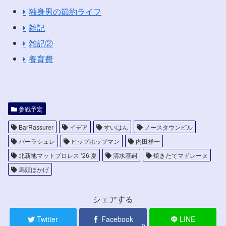
独身男の節約ライフ
雑記
雑記②
養育費
参戦予定
BarRassurer
イデア
すいはん
ノースタウンビル
バーラシュレ
ヒップホップマン
内田祥一
北新地マットプロレス ’26 夏
清水基嗣
焼きたてマドレーヌ
馬頭ほかげ
シェアする
Twitter
Facebook
LINE
0