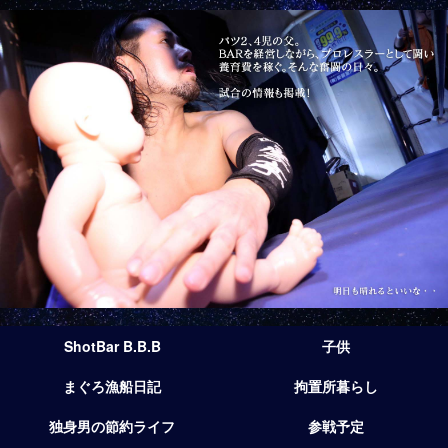
ShotBar B.B.B
子供
まぐろ漁船日記
拘置所暮らし
独身男の節約ライフ
参戦予定