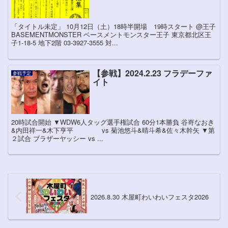
「タイトル未定」 10月12日（土）18時半開場 19時スタート @王子
BASEMENTMONSTER ベースメントモンスター王子 東京都北区王
子1-18-5 地下2階 03-3927-3555 対...
【参戦】2024.2.23 フラデーファ
参戦予定
イト
20時試合開始 ▼WDW6人タッグ選手権試合 60分1本勝負 谷嵜なおき
&内田祥一&木下亨平 vs 菊池悠斗&晴斗希&佐々木幹矢 ▼第
２試合 ブラザーヤッシー vs ...
2026.8.30 木屋町わいわいフェスタ2026