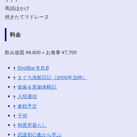
馬頭ほかげ
焼きたてマドレーヌ
料金
飲み放題 ¥6,600 + お食事 ¥7,700
ShotBar B.B.B
まぐろ漁船日記（2000年当時）
仮歯＆差歯体験記
入院通信
参戦予定
子供
拘置所暮らし
武道初心集から学ぶ