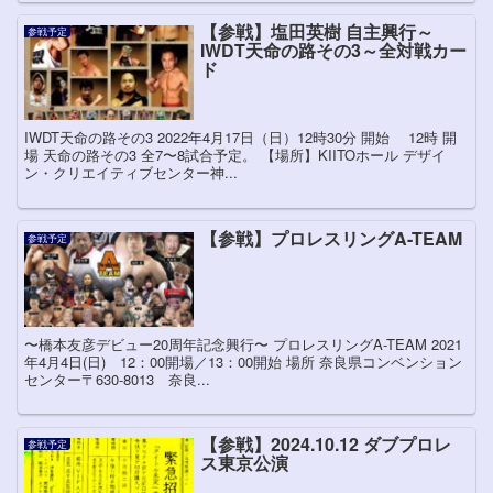
【参戦】塩田英樹 自主興行～
参戦予定
IWDT天命の路その3～全対戦カー
ド
IWDT天命の路その3 2022年4月17日（日）12時30分 開始 12時 開
場 天命の路その3 全7〜8試合予定。 【場所】KIITOホール デザイ
ン・クリエイティブセンター神...
【参戦】プロレスリングA-TEAM
参戦予定
〜橋本友彦デビュー20周年記念興行〜 プロレスリングA-TEAM 2021
年4月4日(日) 12：00開場／13：00開始 場所 奈良県コンベンション
センター〒630-8013 奈良...
【参戦】2024.10.12 ダブプロレ
参戦予定
ス東京公演