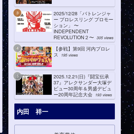
2025/12/28「バトレンジャ
ー プロレスリング プロモー
ション」 〜
INDEPENDENT
REVOLUTION２〜
305 views
【参戦】第9回 河内プロレ
ス
195 views
2025.12.21(日)『闘宝伝承
37』アレクサンダー大塚デ
ビュー30周年＆男盛デビュ
ー20周年記念大会
193 views
内田 祥一