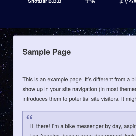
ShotBar B.B.B
子供
まぐろ
Sample Page
This is an example page. It’s different from a bl
show up in your site navigation (in most theme
introduces them to potential site visitors. It mig
Hi there! I’m a bike messenger by day, aspirin
Los Angeles, have a great dog named Jack, a