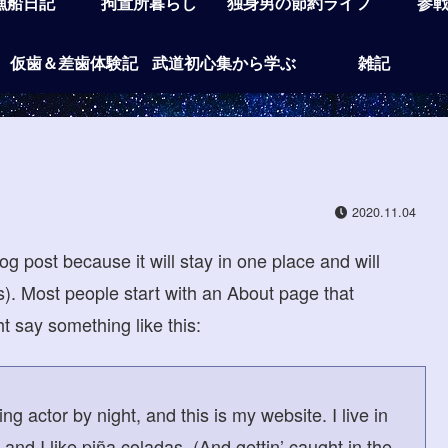
漁船日記
拘置所暮らし
独身男の節約ライフ
参
仮歯＆差歯体験記
武道初心集から学ぶ
雑記
2020.11.04
og post because it will stay in one place and will
s). Most people start with an About page that
ht say something like this:
g actor by night, and this is my website. I live in
nd I like piña coladas. (And gettin’ caught in the