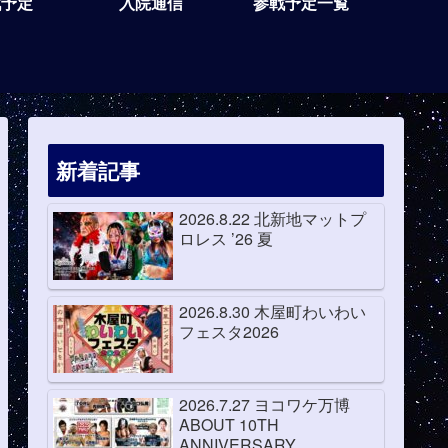
戦予定
入院通信
参戦予定一覧
新着記事
2026.8.22 北新地マットプ
ロレス ’26 夏
2026.8.30 木屋町わいわい
フェスタ2026
2026.7.27 ヨコワケ万博
ABOUT 10TH
ANNIVERSARY