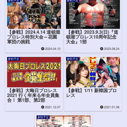
参戦予定
参戦予定
【参戦】2024.4.14 道頓堀
【参戦】2023.9.3(日)『道
プロレス特別大会～花園
頓堀プロレス10周年記念
軍団の挑戦
大会』1部
2024.04.10
2023.08.24
参戦予定
参戦予定
【参戦】大晦日プロレス
【参戦】1/11 新韓国プロ
2021 行く年来る年全員集
レス
合！ 第1部、第2部
2021.12.07
2021.01.06
参戦予定