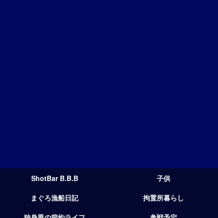
ShotBar B.B.B
子供
まぐろ漁船日記
拘置所暮らし
独身男の節約ライフ
参戦予定