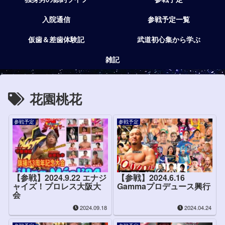
入院通信
参戦予定一覧
仮歯＆差歯体験記
武道初心集から学ぶ
雑記
花園桃花
参戦予定
参戦予定
【参戦】2024.9.22 エナジ
【参戦】2024.6.16
ャイズ！プロレス大阪大
Gammaプロデュース興行
会
2024.09.18
2024.04.24