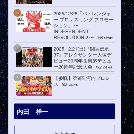
2025/12/28「バトレンジャ
ー プロレスリング プロモー
ション」 〜
INDEPENDENT
REVOLUTION２〜
305 views
2025.12.21(日)『闘宝伝承
37』アレクサンダー大塚デ
ビュー30周年＆男盛デビュ
ー20周年記念大会
192 views
【参戦】第9回 河内プロレ
ス
192 views
内田 祥一