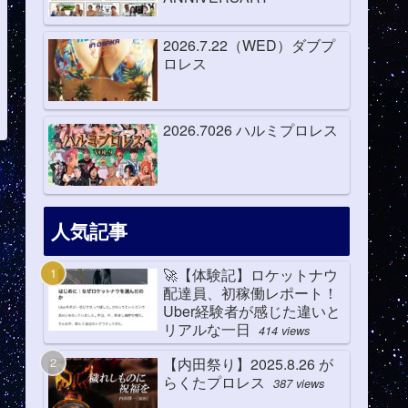
2026.7.22（WED）ダブプ
ロレス
2026.7026 ハルミプロレス
人気記事
🚀【体験記】ロケットナウ
配達員、初稼働レポート！
Uber経験者が感じた違いと
リアルな一日
414 views
【内田祭り】2025.8.26 が
らくたプロレス
387 views