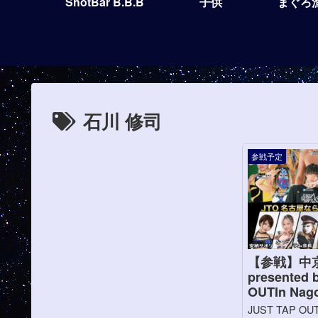
ShotBar B.B.B
子供
まぐろ
石川 修司
参戦予定
【参戦】中
presented 
OUTIn Nag
JUST TAP OU