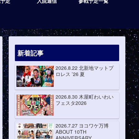
戦予定
入院通信
参戦予定一覧
新着記事
2026.8.22 北新地マットプ
ロレス ’26 夏
2026.8.30 木屋町わいわい
フェスタ2026
2026.7.27 ヨコワケ万博
ABOUT 10TH
ANNIVERSARY