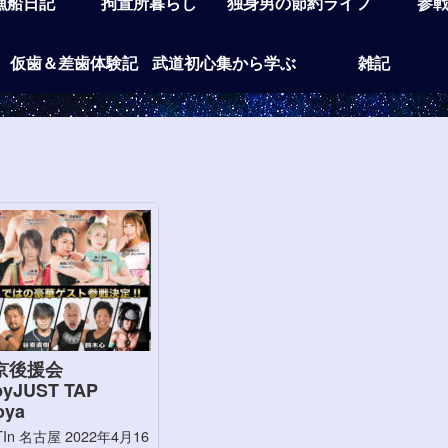
漁船日記
拘置所暮らし
独身男の節約ライフ
参
仮歯＆差歯体験記
武道初心集から学ぶ
雑記
京後援会
byJUST TAP
oya
TIn 名古屋 2022年4月16