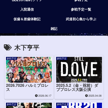
入院通信
参戦予定一覧
仮歯＆差歯体験記
武道初心集から学ぶ
雑記
木下亨平
参戦予定
参戦予定
2026.7026 ハルミプロレ
2025.5.2（金・祝前）ダ
ス
ブプロレス大阪公演
2026.06.17
2025.04.08
参戦予定
参戦予定