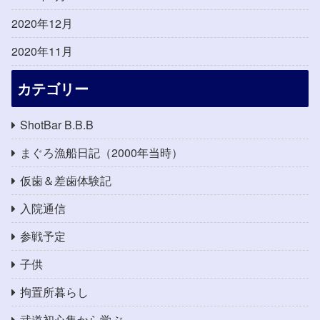
2020年12月
2020年11月
カテゴリー
ShotBar B.B.B
まぐろ漁船日記（2000年当時）
仮歯＆差歯体験記
入院通信
参戦予定
子供
拘置所暮らし
武道初心集から学ぶ