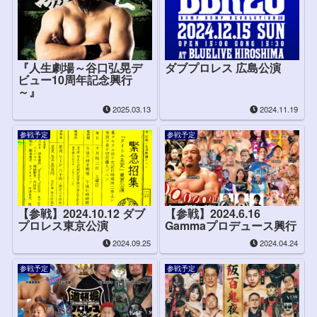
『人生劇場～谷口弘晃デ
ダブプロレス 広島公演
ビュー10周年記念興行
～』
2025.03.13
2024.11.19
参戦予定
参戦予定
【参戦】2024.10.12 ダブ
【参戦】2024.6.16
プロレス東京公演
Gammaプロデュース興行
2024.09.25
2024.04.24
参戦予定
参戦予定