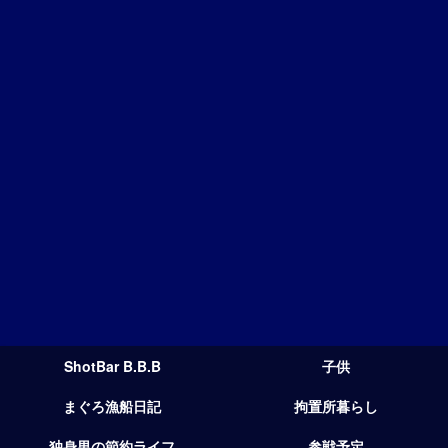
ShotBar B.B.B
子供
まぐろ漁船日記
拘置所暮らし
独身男の節約ライフ
参戦予定