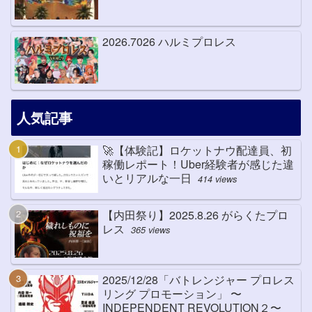
2026.7026 ハルミプロレス
人気記事
🚀【体験記】ロケットナウ配達員、初
稼働レポート！Uber経験者が感じた違
いとリアルな一日
414 views
【内田祭り】2025.8.26 がらくたプロ
レス
365 views
2025/12/28「バトレンジャー プロレス
リング プロモーション」 〜
INDEPENDENT REVOLUTION２〜