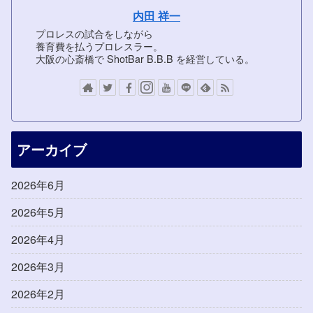
内田 祥一
プロレスの試合をしながら
養育費を払うプロレスラー。
大阪の心斎橋で ShotBar B.B.B を経営している。
アーカイブ
2026年6月
2026年5月
2026年4月
2026年3月
2026年2月