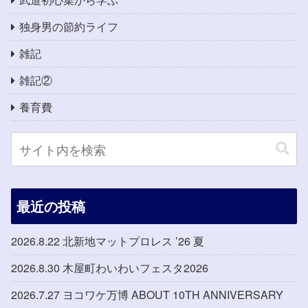
独身男の節約ライフ
雑記
雑記②
養育費
最近の投稿
2026.8.22 北新地マットプロレス ’26 夏
2026.8.30 木屋町わいわいフェスタ2026
2026.7.27 ヨコワケ万博 ABOUT 10TH ANNIVERSARY