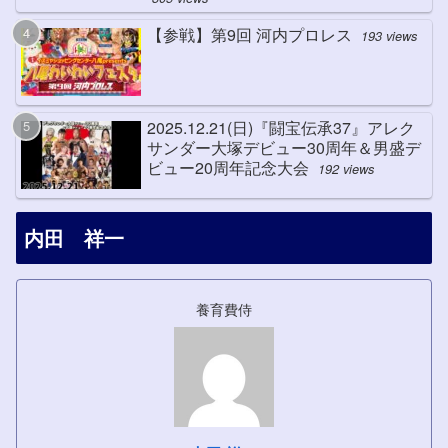
【参戦】第9回 河内プロレス
193 views
2025.12.21(日)『闘宝伝承37』アレク
サンダー大塚デビュー30周年＆男盛デ
ビュー20周年記念大会
192 views
内田 祥一
養育費侍