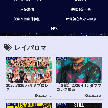
入院通信
参戦予定一覧
仮歯＆差歯体験記
武道初心集から学ぶ
雑記
レイパロマ
参戦予定
参戦予定
2026.7026 ハルミプロレ
【参戦】2026.4.12 ダブプ
ス
ロレス東京
2026.06.17
2026.02.25
参戦予定
参戦予定