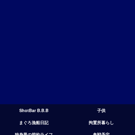
ShotBar B.B.B
子供
まぐろ漁船日記
拘置所暮らし
独身男の節約ライフ
参戦予定