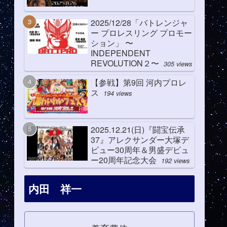
2025/12/28「バトレンジャ
ー プロレスリング プロモー
ション」 〜
INDEPENDENT
REVOLUTION２〜
305 views
【参戦】第9回 河内プロレ
ス
194 views
2025.12.21(日)『闘宝伝承
37』アレクサンダー大塚デ
ビュー30周年＆男盛デビュ
ー20周年記念大会
192 views
内田 祥一