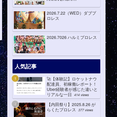
2026.7.22（WED）ダブプ
ロレス
2026.7026 ハルミプロレス
人気記事
🚀【体験記】ロケットナウ
配達員、初稼働レポート！
Uber経験者が感じた違いと
リアルな一日
414 views
【内田祭り】2025.8.26 が
らくたプロレス
377 views