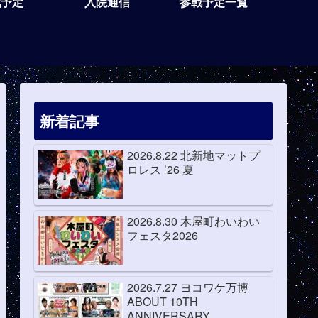
戦予定
入院通信
参戦予定一覧
新着記事
2026.8.22 北新地マットプ
ロレス ’26 夏
2026.8.30 木屋町わいわい
フェスタ2026
2026.7.27 ヨコワケ万博
ABOUT 10TH
ANNIVERSARY